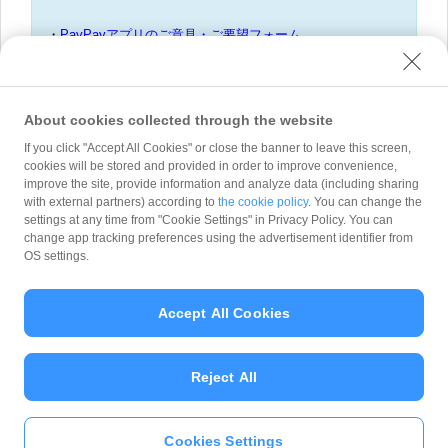
・
PayPayアプリのご意見・ご要望フォーム
・
不正利用に伴う補償申請について
・
詐欺等の疑いがある送る・受け取るを利用した取引の報告
・
フィッシング通報フォーム
About cookies collected through the website
If you click "Accept All Cookies" or close the banner to leave this screen,
cookies will be stored and provided in order to improve convenience,
improve the site, provide information and analyze data (including sharing
with external partners) according to
the cookie policy
. You can change the
問い合わせ種別
*
settings at any time from "Cookie Settings" in Privacy Policy. You can
change app tracking preferences using the advertisement identifier from
OS settings.
Accept All Cookies
Reject All
Cookies Settings