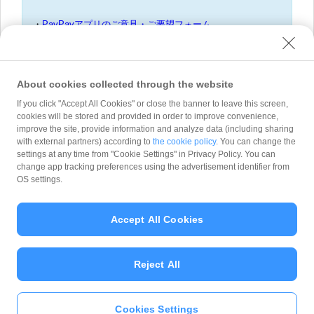
・
PayPayアプリのご意見・ご要望フォーム
・
不正利用に伴う補償申請について
・
詐欺等の疑いがある送る・受け取るを利用した取引の報告
・
フィッシング通報フォーム
About cookies collected through the website
If you click "Accept All Cookies" or close the banner to leave this screen,
cookies will be stored and provided in order to improve convenience,
improve the site, provide information and analyze data (including sharing
with external partners) according to
the cookie policy
. You can change the
問い合わせ種別
*
settings at any time from "Cookie Settings" in Privacy Policy. You can
change app tracking preferences using the advertisement identifier from
OS settings.
Accept All Cookies
Reject All
Cookies Settings