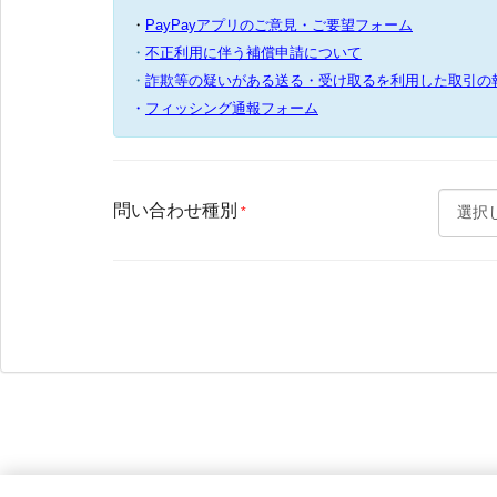
・
PayPayアプリのご意見・ご要望フォーム
・
不正利用に伴う補償申請について
・
詐欺等の疑いがある送る・受け取るを利用した取引の
・
フィッシング通報フォーム
問い合わせ種別
*